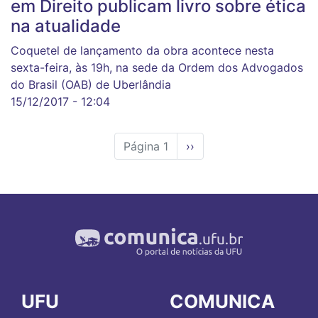
em Direito publicam livro sobre ética
na atualidade
Coquetel de lançamento da obra acontece nesta
sexta-feira, às 19h, na sede da Ordem dos Advogados
do Brasil (OAB) de Uberlândia
15/12/2017 - 12:04
Página 1
Próxima
››
página
UFU
COMUNICA