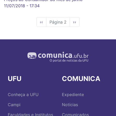
11/07/2018 - 17:34
Página
‹‹
Página 2
Próxima
››
anterior
página
UFU
COMUNICA
Conheça a UFU
Expediente
Campi
Notícias
Faculdades e Institutos
Comunicados