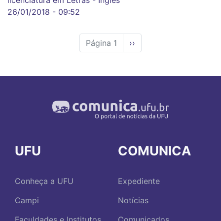
licenciatura em Letras - Inglês
26/01/2018 - 09:52
Página 1
Próxima
››
página
UFU
COMUNICA
Conheça a UFU
Expediente
Campi
Notícias
Faculdades e Institutos
Comunicados