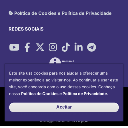
Política de Cookies e Política de Privacidade
REDES SOCIAIS
Este site usa cookies para nos ajudar a oferecer uma
melhor experiência ao visitar-nos. Ao continuar a usar este
site, você concorda com o uso desses cookies. Conheça
Copyright©
2026
Universidade Federal
nossa
Política de Cookies e Política de Privacidade.
Uberlândia.
Desenvolvido por
Centro de Tecnologia da
Aceitar
Informação e Comunicação
com o CMS de
código aberto
Drupal
.