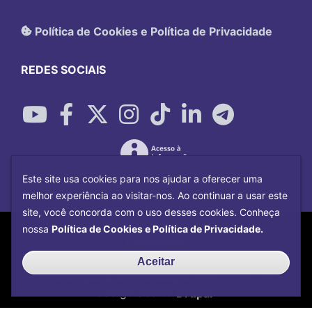
Política de Cookies e Política de Privacidade
REDES SOCIAIS
Este site usa cookies para nos ajudar a oferecer uma
melhor experiência ao visitar-nos. Ao continuar a usar este
site, você concorda com o uso desses cookies. Conheça
Copyright©
2026
Universidade Federal
nossa
Política de Cookies e Política de Privacidade.
Uberlândia.
Desenvolvido por
Centro de Tecnologia da
Aceitar
Informação e Comunicação
com o CMS de
código aberto
Drupal
.