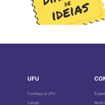
UFU
CO
Conheça a UFU
Exped
Campi
Notíc