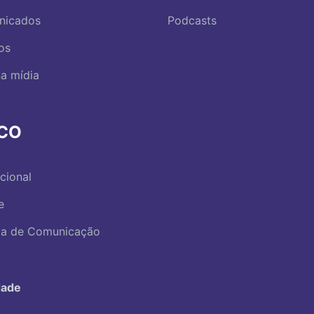
nicados
Podcasts
os
a mídia
RCO
ucional
e
ica de Comunicação
dade