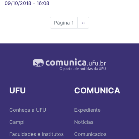
09/10/2018 - 16:08
Página 1
Próxima
››
página
UFU
COMUNICA
Conheça a UFU
Expediente
Campi
Notícias
Faculdades e Institutos
Comunicados