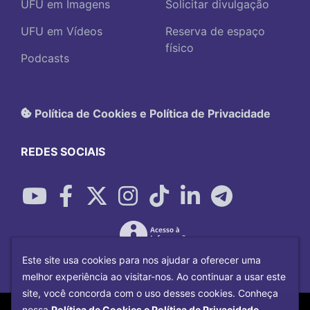
UFU em Imagens
Solicitar divulgação
UFU em Vídeos
Reserva de espaço
físico
Podcasts
Política de Cookies e Política de Privacidade
REDES SOCIAIS
Este site usa cookies para nos ajudar a oferecer uma
melhor experiência ao visitar-nos. Ao continuar a usar este
site, você concorda com o uso desses cookies. Conheça
Copyright©
2026
Universidade Federal
nossa
Política de Cookies e Política de Privacidade.