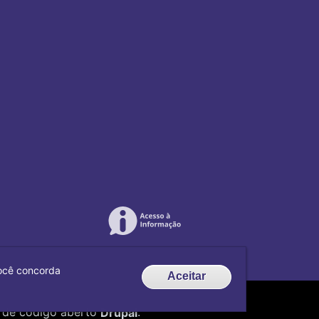
 você concorda
Aceitar
de código aberto
Drupal
.