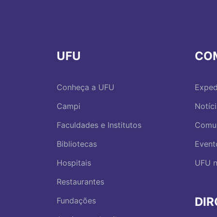
UFU
CO
Conheça a UFU
Exped
Campi
Notíc
Faculdades e Institutos
Comu
Bibliotecas
Event
Hospitais
UFU n
Restaurantes
DI
Fundações