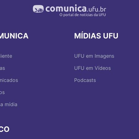
MUNICA
MÍDIAS UFU
iente
UFU em Imagens
ias
UFU em Vídeos
nicados
Podcasts
os
a mídia
RCO