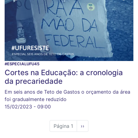
#ESPECIALUFU45
Cortes na Educação: a cronologia
da precariedade
Em seis anos de Teto de Gastos o orçamento da área
foi gradualmente reduzido
15/02/2023 - 09:00
Página 1
Próxima
››
página