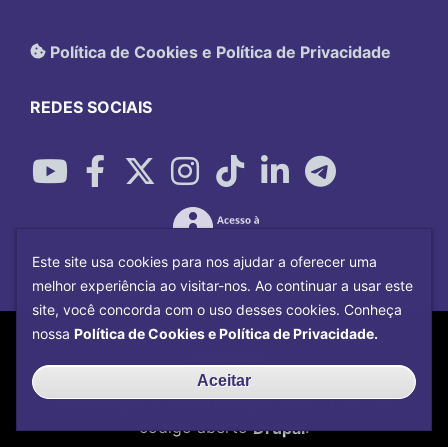
Política de Cookies e Política de Privacidade
REDES SOCIAIS
Este site usa cookies para nos ajudar a oferecer uma
melhor experiência ao visitar-nos. Ao continuar a usar este
site, você concorda com o uso desses cookies. Conheça
Copyright©
2026
Universidade Federal
nossa
Política de Cookies e Política de Privacidade.
Uberlândia.
Desenvolvido por
Centro de Tecnologia da
Aceitar
Informação e Comunicação
com o CMS de
código aberto
Drupal
.