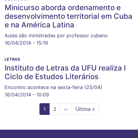
Minicurso aborda ordenamento e
desenvolvimento territorial em Cuba
e na América Latina
Aulas são ministradas por professor cubano
16/04/2014 - 15:19
LETRAS
Instituto de Letras da UFU realiza I
Ciclo de Estudos Literários
Encontro acontece na sexta-feira (25/04)
16/04/2014 - 10:09
Página
1
Page
2
Próxima
››
Última
Ültima »
atual
página
página