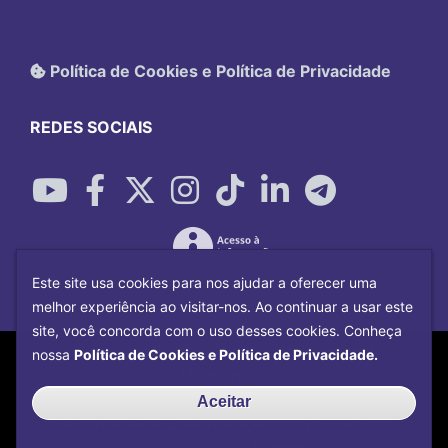
Política de Cookies e Política de Privacidade
REDES SOCIAIS
Este site usa cookies para nos ajudar a oferecer uma
melhor experiência ao visitar-nos. Ao continuar a usar este
site, você concorda com o uso desses cookies. Conheça
Copyright©
2026
Universidade Federal
nossa
Política de Cookies e Política de Privacidade.
Uberlândia.
Desenvolvido por
Centro de Tecnologia da
Aceitar
Informação e Comunicação
com o CMS de
código aberto
Drupal
.