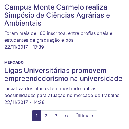
Campus Monte Carmelo realiza
Simpósio de Ciências Agrárias e
Ambientais
Foram mais de 160 inscritos, entre profissionais e
estudantes de graduação e pós
22/11/2017 - 17:39
MERCADO
Ligas Universitárias promovem
empreendedorismo na universidade
Iniciativa dos alunos tem mostrado outras
possibilidades para atuação no mercado de trabalho
22/11/2017 - 14:36
Página
1
Page
2
Page
3
Próxima
››
Última
Ültima »
atual
página
página