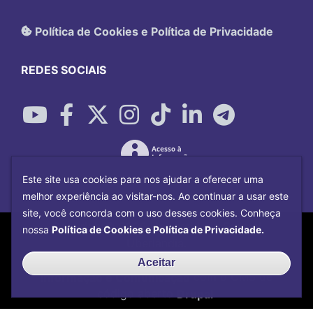
Política de Cookies e Política de Privacidade
REDES SOCIAIS
Este site usa cookies para nos ajudar a oferecer uma
melhor experiência ao visitar-nos. Ao continuar a usar este
site, você concorda com o uso desses cookies. Conheça
Copyright©
2026
Universidade Federal
nossa
Política de Cookies e Política de Privacidade.
Uberlândia.
Desenvolvido por
Centro de Tecnologia da
Aceitar
Informação e Comunicação
com o CMS de
código aberto
Drupal
.