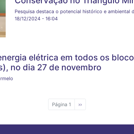
Conservação no Triângulo Mi
Pesquisa destaca o potencial histórico e ambiental 
18/12/2024 - 16:04
 energia elétrica em todos os bl
), no dia 27 de novembro
armelo
Página 1
Próxima
››
página