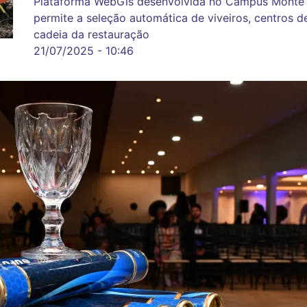
Plataforma WebGis desenvolvida no Campus Monte C
permite a seleção automática de viveiros, centros de
cadeia da restauração
21/07/2025 - 10:46