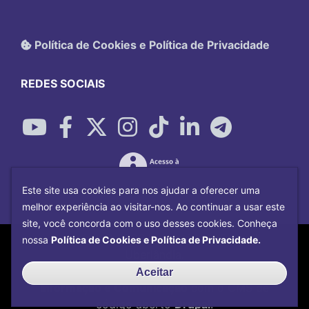
Política de Cookies e Política de Privacidade
REDES SOCIAIS
Este site usa cookies para nos ajudar a oferecer uma
melhor experiência ao visitar-nos. Ao continuar a usar este
site, você concorda com o uso desses cookies. Conheça
Copyright©
2026
Universidade Federal
nossa
Política de Cookies e Política de Privacidade.
Uberlândia.
Desenvolvido por
Centro de Tecnologia da
Aceitar
Informação e Comunicação
com o CMS de
código aberto
Drupal
.