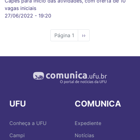
Capes para início das atividades, com oferta de 10
vagas iniciais
27/06/2022 - 19:20
Página 1
Próxima
››
página
UFU
COMUNICA
Conheça a UFU
Expediente
Campi
Notícias