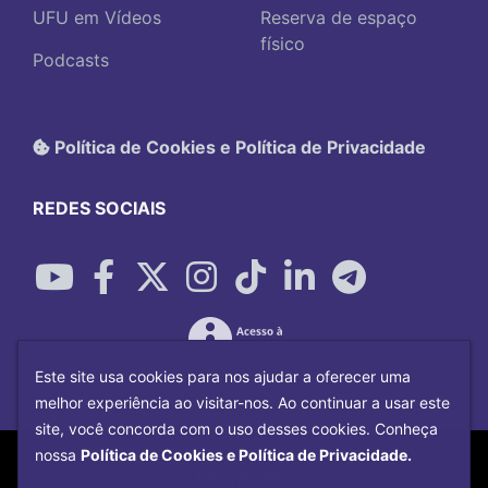
UFU em Vídeos
Reserva de espaço
físico
Podcasts
Política de Cookies e Política de Privacidade
REDES SOCIAIS
Este site usa cookies para nos ajudar a oferecer uma
melhor experiência ao visitar-nos. Ao continuar a usar este
site, você concorda com o uso desses cookies. Conheça
Copyright©
2026
Universidade Federal
nossa
Política de Cookies e Política de Privacidade.
Uberlândia.