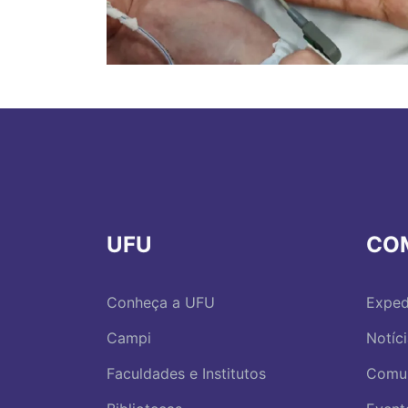
UFU
CO
Conheça a UFU
Exped
Campi
Notíc
Faculdades e Institutos
Comu