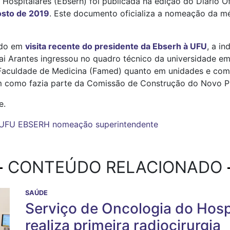
 Hospitalares (Ebserh) foi publicada na edição do Diário Of
osto de 2019
. Este documento oficializa a nomeação da mé
mado em
visita recente do presidente da Ebserh à UFU
, a i
Aglai Arantes ingressou no quadro técnico da universidade 
a Faculdade de Medicina (Famed) quanto em unidades e co
bem como fazia parte da Comissão de Construção do Novo P
e.
UFU
EBSERH
nomeação
superintendente
CONTEÚDO RELACIONADO
SAÚDE
Serviço de Oncologia do Hosp
realiza primeira radiocirurgia