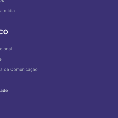
os
a mídia
RCO
ucional
e
ica de Comunicação
dade