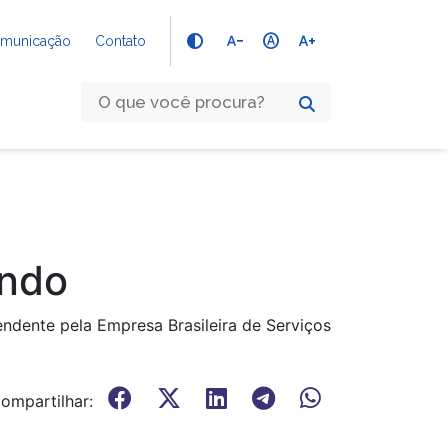
text_decrease
hdr_auto
text_increase
Comunicação
Contato
ando
ndente pela Empresa Brasileira de Serviços
ompartilhar: