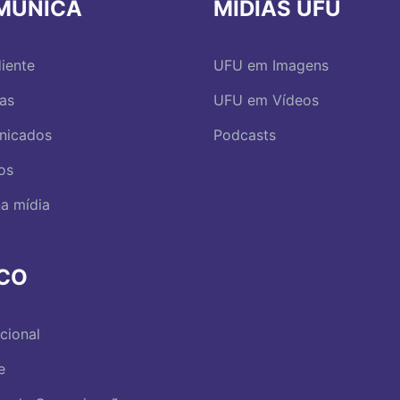
MUNICA
MÍDIAS UFU
iente
UFU em Imagens
ias
UFU em Vídeos
nicados
Podcasts
os
a mídia
RCO
ucional
e