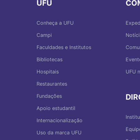
UFU
CO
Conheça a UFU
Exped
Campi
Notíc
Faculdades e Institutos
Comu
Bibliotecas
Event
Hospitais
UFU n
Restaurantes
DI
Fundações
Apoio estudantil
Instit
Internacionalização
Equip
Uso da marca UFU