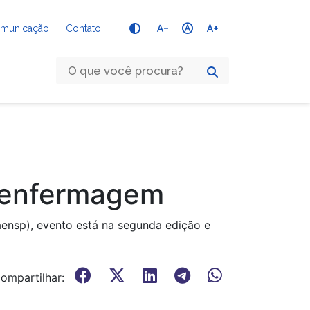
text_decrease
hdr_auto
text_increase
Comunicação
Contato
 enfermagem
ensp), evento está na segunda edição e
ompartilhar: