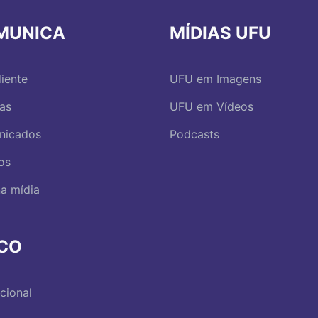
MUNICA
MÍDIAS UFU
iente
UFU em Imagens
ias
UFU em Vídeos
nicados
Podcasts
os
a mídia
RCO
ucional