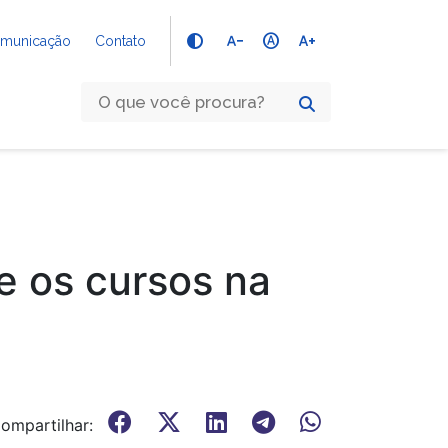
text_decrease
hdr_auto
text_increase
Comunicação
Contato
 os cursos na
ompartilhar: