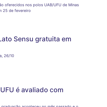
rão oferecidos nos polos UAB/UFU de Minas
m 25 de fevereiro
ato Sensu gratuita em
a, 26/10
UFU é avaliado com
a graduação aconteceu no mês passado e o