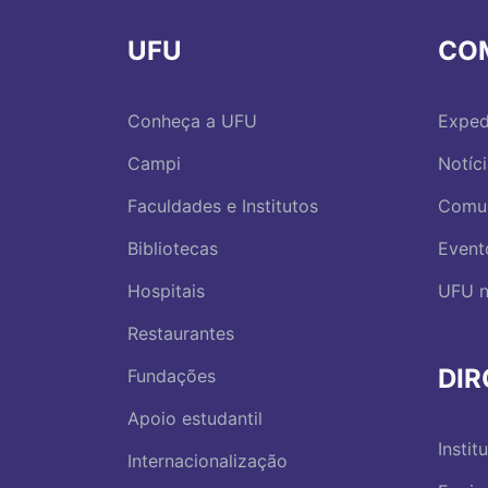
UFU
CO
Conheça a UFU
Exped
Campi
Notíc
Faculdades e Institutos
Comu
Bibliotecas
Event
Hospitais
UFU n
Restaurantes
DI
Fundações
Apoio estudantil
Instit
Internacionalização