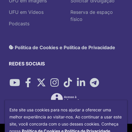
UFU em Imagens
Solicitar divulgação
UFU em Vídeos
Reserva de espaço
físico
Podcasts
Política de Cookies e Política de Privacidade
REDES SOCIAIS
Este site usa cookies para nos ajudar a oferecer uma
melhor experiência ao visitar-nos. Ao continuar a usar este
site, você concorda com o uso desses cookies. Conheça
Copyright©
2026
Universidade Federal
nossa
Política de Cookies e Política de Privacidade.