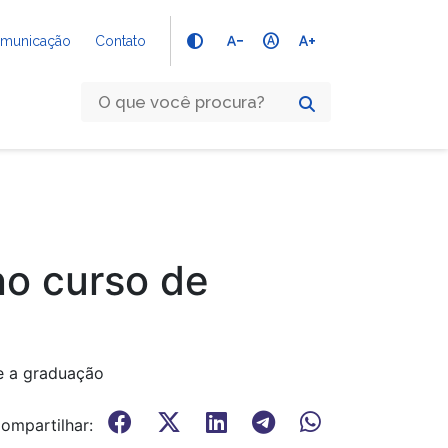
text_decrease
hdr_auto
text_increase
Comunicação
Contato
no curso de
te a graduação
ompartilhar: