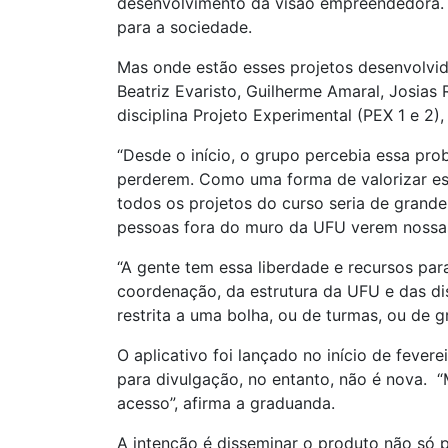
desenvolvimento da visão empreendedora. S
para a sociedade.
Mas onde estão esses projetos desenvolvi
Beatriz Evaristo, Guilherme Amaral, Josia
disciplina Projeto Experimental (PEX 1 e 2)
“Desde o início, o grupo percebia essa pro
perderem. Como uma forma de valorizar ess
todos os projetos do curso seria de grande
pessoas fora do muro da UFU verem nossas 
“A gente tem essa liberdade e recursos para
coordenação, da estrutura da UFU e das dis
restrita a uma bolha, ou de turmas, ou de g
O aplicativo foi lançado no início de feve
para divulgação, no entanto, não é nova. “M
acesso”, afirma a graduanda.
A intenção é disseminar o produto não só 