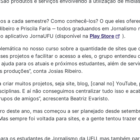
ão produtos e serviços envolvendo a utilização de mídias 
dos a cada semestre? Como conhecê-los? O que eles ofere
s Ribeiro e Priscila Faria ‒ todos graduandos em Jornalis
, o aplicativo JornaUFU (disponível na
Play Store
).
blemática no nosso curso sobre a quantidade de sites que 
es projetos e facilitar o acesso a eles, o grupo entendeu
 ajuda para os atuais e próximos estudantes, além de servi
produções”, conta Josias Ribeiro.
 criar muitos projetos, seja site, blog, [canal no] YouTub
ciplinas. E aí não conseguimos centralizar tudo isso e aca
rupos de amigos”, acrescenta Beatriz Evaristo.
reiro deste ano, mas começou a ser planejado desde setembr
as sempre foi voltada para sites, e a gente tentou trazer e
para os estudantes de Jornalismo da UFU, mas também para 