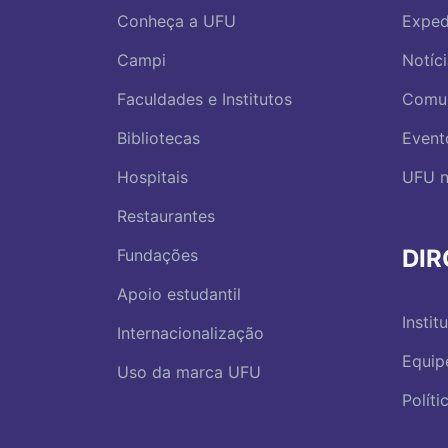
Conheça a UFU
Exped
Campi
Notíc
Faculdades e Institutos
Comu
Bibliotecas
Event
Hospitais
UFU n
Restaurantes
DI
Fundações
Apoio estudantil
Instit
Internacionalização
Equip
Uso da marca UFU
Polít