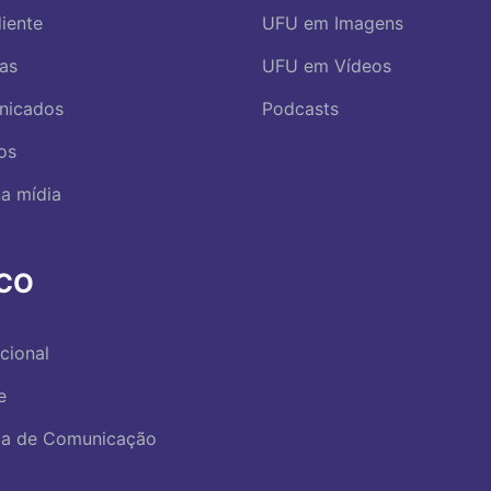
iente
UFU em Imagens
ias
UFU em Vídeos
nicados
Podcasts
os
a mídia
RCO
ucional
e
ica de Comunicação