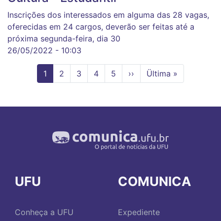
Inscrições dos interessados em alguma das 28 vagas,
oferecidas em 24 cargos, deverão ser feitas até a
próxima segunda-feira, dia 30
26/05/2022 - 10:03
Página
1
Page
2
Page
3
Page
4
Page
5
Próxima
››
Última
Ültima »
atual
página
página
UFU
COMUNICA
Conheça a UFU
Expediente