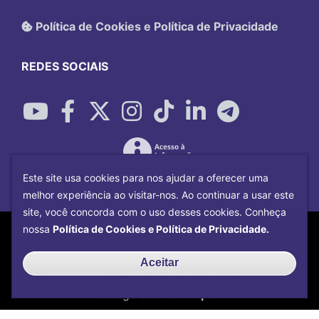
Política de Cookies e Política de Privacidade
REDES SOCIAIS
Este site usa cookies para nos ajudar a oferecer uma
melhor experiência ao visitar-nos. Ao continuar a usar este
site, você concorda com o uso desses cookies. Conheça
Copyright©
2026
Universidade Federal
nossa
Política de Cookies e Política de Privacidade.
Uberlândia.
Desenvolvido por
Centro de Tecnologia da
Aceitar
Informação e Comunicação
com o CMS de
código aberto
Drupal
.