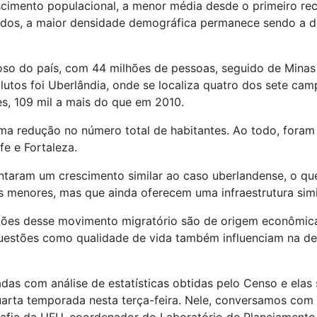
cimento populacional, a menor média desde o primeiro re
izados, a maior densidade demográfica permanece sendo a 
o do país, com 44 milhões de pessoas, seguido de Minas 
utos foi Uberlândia, onde se localiza quatro dos sete cam
es, 109 mil a mais do que em 2010.
ma redução no número total de habitantes. Ao todo, foram o
fe e Fortaleza.
ntaram um crescimento similar ao caso uberlandense, o qu
s menores, mas que ainda oferecem uma infraestrutura simi
zões desse movimento migratório são de origem econômica
uestões como qualidade de vida também influenciam na de
s com análise de estatísticas obtidas pelo Censo e elas 
uarta temporada nesta terça-feira. Nele, conversamos com 