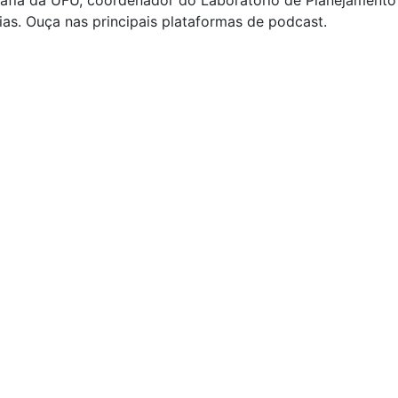
afia da UFU, coordenador do Laboratório de Planejamento
s. Ouça nas principais plataformas de podcast.