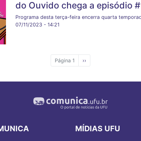
do Ouvido chega a episódio 
Programa desta terça-feira encerra quarta tempora
07/11/2023 - 14:21
Página 1
Próxima
››
página
MUNICA
MÍDIAS UFU