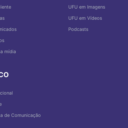
iente
UFU em Imagens
ias
UFU em Vídeos
nicados
Podcasts
os
a mídia
RCO
ucional
e
ica de Comunicação