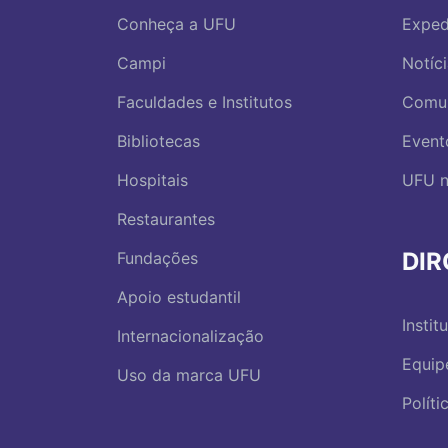
Conheça a UFU
Exped
Campi
Notíc
Faculdades e Institutos
Comu
Bibliotecas
Event
Hospitais
UFU n
Restaurantes
DI
Fundações
Apoio estudantil
Instit
Internacionalização
Equip
Uso da marca UFU
Polít