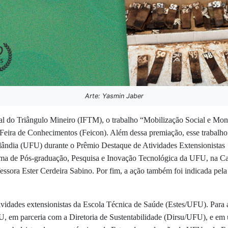
Arte: Yasmin Jaber
eral do Triângulo Mineiro (IFTM), o trabalho “Mobilização Social e M
 Feira de Conhecimentos (Feicon). Além dessa premiação, esse trabalh
lândia (UFU) durante o Prêmio Destaque de Atividades Extensionistas
a de Pós-graduação, Pesquisa e Inovação Tecnológica da UFU, na Ca
fessora Ester Cerdeira Sabino.
Por fim, a ação também foi
indicada pela
atividades extensionistas da Escola Técnica de Saúde (Estes/UFU). Pa
m parceria com a Diretoria de Sustentabilidade (Dirsu/UFU), e em u