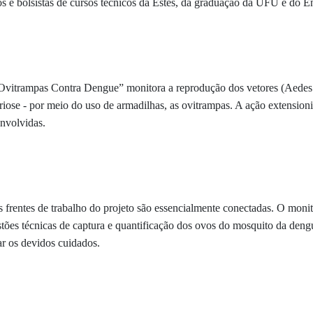
ios e bolsistas de cursos técnicos da Estes, da graduação da UFU e do 
Ovitrampas Contra Dengue” monitora a reprodução dos vetores (Aedes 
ose - por meio do uso de armadilhas, as ovitrampas. A ação extensioni
envolvidas.
 frentes de trabalho do projeto são essencialmente conectadas. O moni
stões técnicas de captura e quantificação dos ovos do mosquito da den
ar os devidos cuidados.