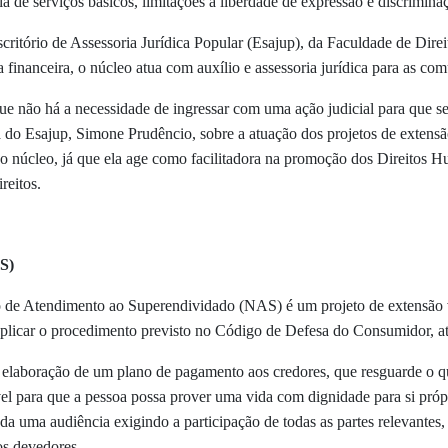
a de serviços básicos, limitações
à
liberdade de expressão e discrimina
ritório de Assessoria Jurídica Popular (Esajup), da Faculdade de Dire
financeira, o núcleo atua com auxílio e assessoria jurídica para as co
e não há a necessidade de ingressar com uma ação judicial para que se o
ra do Esajup, Simone Prudêncio, sobre a atuação dos projetos de extens
o núcleo, já que ela age como facilitadora na promoção dos Direitos H
reitos.
S)
o de Atendimento ao Superendividado (NAS) é um projeto de extensão 
 aplicar o procedimento previsto no Código de Defesa do Consumidor, a
a elaboração de um plano de pagamento aos credores, que resguarde 
vel para que a pessoa possa prover uma vida com dignidade para si própr
dada uma audiência exigindo a participação de todas as partes relevantes
os devedores.