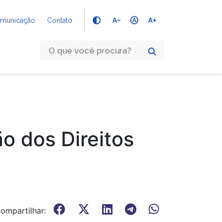
text_decrease
hdr_auto
text_increase
Comunicação
Contato
o dos Direitos
ompartilhar: