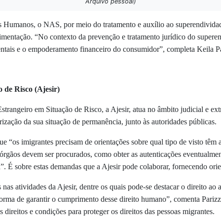
Arquivo pessoal)
s Humanos, o NAS, por meio do tratamento e auxílio ao superendividado
limentação. “No contexto da prevenção e tratamento jurídico do supere
entais e o empoderamento financeiro do consumidor”, completa Keila 
o de Risco
(Ajesir)
Estrangeiro em Situação de Risco, a Ajesir, atua no âmbito judicial e extr
rização da sua situação de permanência, junto às autoridades públicas.
ue “os imigrantes precisam de orientações sobre qual tipo de visto têm 
s órgãos devem ser procurados, como obter as autenticações eventualmen
da”. É sobre estas demandas que a Ajesir pode colaborar, fornecendo ori
nas atividades da Ajesir, dentre os quais pode-se destacar o direito ao 
a forma de garantir o cumprimento desse direito humano”, comenta Pariz
 direitos e condições para proteger os direitos das pessoas migrantes.