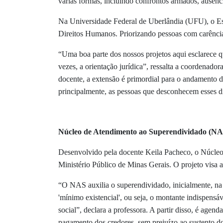
várias formas, incluindo confrontos armados, ausênci
Na Universidade Federal de Uberlândia (UFU), o Esc
Direitos Humanos. Priorizando pessoas com carência 
“Uma boa parte dos nossos projetos aqui esclarece qu
vezes, a orientação jurídica”, ressalta a coordenado
docente, a extensão é primordial para o andamento d
principalmente, as pessoas que desconhecem esses di
Núcleo de Atendimento ao Superendividado (NA
Desenvolvido pela docente Keila Pacheco, o Núcle
Ministério Público de Minas Gerais. O projeto visa
“O NAS auxilia o superendividado, inicialmente, n
'mínimo existencial', ou seja, o montante indispensá
social”, declara a professora. A partir disso, é agen
pagamento dos credores, sem prejuízo ao sustento d