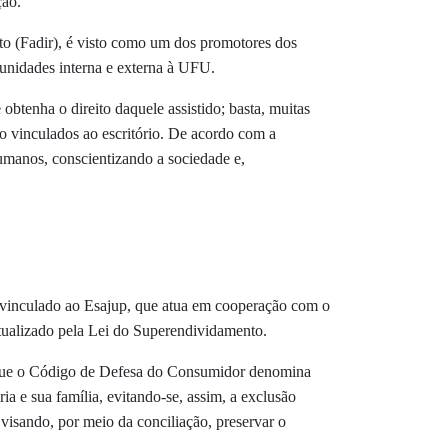
ção.
ito
(Fadir)
, é visto como um dos promotores dos
munidades interna e externa à UFU.
btenha o direito daquele assistido; basta, muitas
ão vinculados ao escritório. De acordo com a
umanos, conscientizando a sociedade e,
vinculado ao Esajup, que atua em cooperação com o
tualizado pela Lei do Superendividamento.
o que o Código de Defesa do Consumidor denomina
ia e sua família, evitando-se, assim, a exclusão
, visando, por meio da conciliação, preservar o