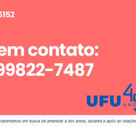
 tratamentos em busca de amenizar a dor antes, durante e após as relaç