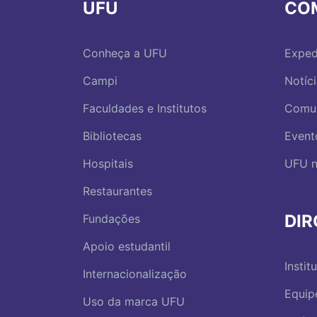
UFU
CO
Conheça a UFU
Exped
Campi
Notíc
Faculdades e Institutos
Comu
Bibliotecas
Event
Hospitais
UFU n
Restaurantes
DI
Fundações
Apoio estudantil
Instit
Internacionalização
Equip
Uso da marca UFU