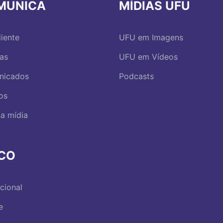
MUNICA
MÍDIAS UFU
iente
UFU em Imagens
ias
UFU em Vídeos
nicados
Podcasts
os
a mídia
RCO
ucional
e