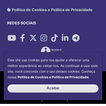
Política de Cookies e Política de Privacidade
REDES SOCIAIS
Este site usa cookies para nos ajudar a oferecer uma
melhor experiência ao visitar-nos. Ao continuar a usar este
site, você concorda com o uso desses cookies. Conheça
Copyright©
2026
Universidade Federal
nossa
Política de Cookies e Política de Privacidade.
Uberlândia.
Desenvolvido por
Centro de Tecnologia da
Aceitar
Informação e Comunicação
com o CMS de
código aberto
Drupal
.