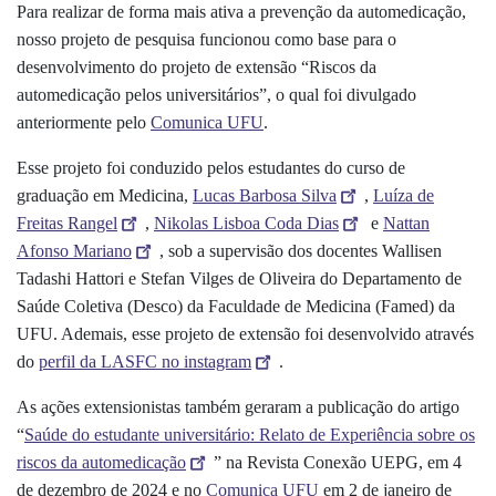
Para realizar de forma mais ativa a prevenção da automedicação,
nosso projeto de pesquisa funcionou como base para o
desenvolvimento do projeto de extensão “Riscos da
automedicação pelos universitários”, o qual foi divulgado
anteriormente pelo
Comunica UFU
.
Esse projeto foi conduzido pelos estudantes do curso de
graduação em Medicina,
Lucas Barbosa Silva
,
Luíza de
Freitas Rangel
,
Nikolas Lisboa Coda Dias
e
Nattan
Afonso Mariano
, sob a supervisão dos docentes Wallisen
Tadashi Hattori e Stefan Vilges de Oliveira do Departamento de
Saúde Coletiva (Desco) da Faculdade de Medicina (Famed) da
UFU. Ademais, esse projeto de extensão foi desenvolvido através
do
perfil da LASFC no instagram
.
As ações extensionistas também geraram a publicação do artigo
“
Saúde do estudante universitário: Relato de Experiência sobre os
riscos da automedicação
” na Revista Conexão UEPG, em 4
de dezembro de 2024 e no
Comunica UFU
em 2 de janeiro de