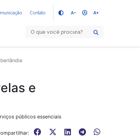
text_decrease
hdr_auto
text_increase
Comunicação
Contato
berlândia
elas e
viços públicos essenciais
ompartilhar: