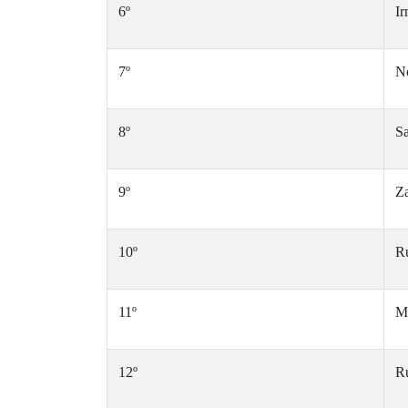
6º
I
7º
N
8º
S
9º
Za
10º
Ru
11º
M
12º
R