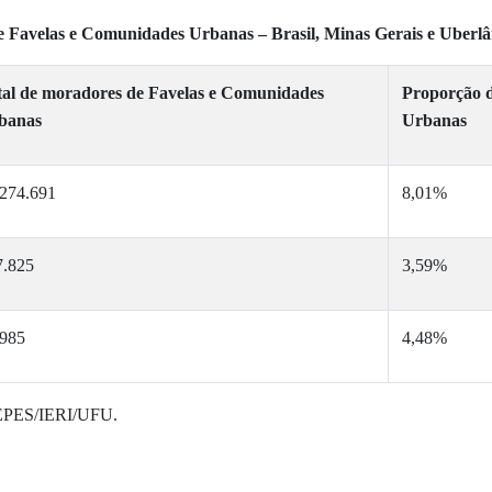
e Favelas e Comunidades Urbanas – Brasil, Minas Gerais e Uberlâ
tal de moradores de Favelas e Comunidades
Proporção 
banas
Urbanas
.274.691
8,01%
7.825
3,59%
.985
4,48%
CEPES/IERI/UFU.