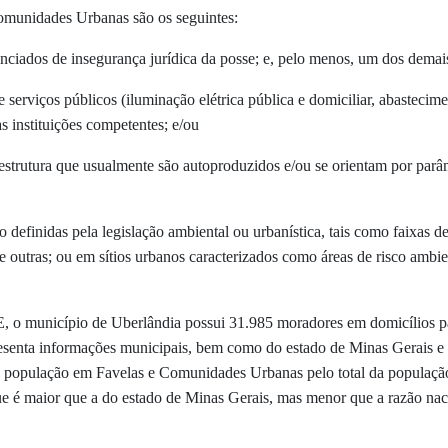
Comunidades Urbanas são os seguintes:
ciados de insegurança jurídica da posse; e, pelo menos, um dos demais
 serviços públicos (iluminação elétrica pública e domiciliar, abastecim
as instituições competentes; e/ou
estrutura que usualmente são autoproduzidos e/ou se orientam por parâme
definidas pela legislação ambiental ou urbanística, tais como faixas de
re outras; ou em sítios urbanos caracterizados como áreas de risco ambi
 o município de Uberlândia possui 31.985 moradores em domicílios pa
enta informações municipais, bem como do estado de Minas Gerais e d
e a população em Favelas e Comunidades Urbanas pelo total da popula
 é maior que a do estado de Minas Gerais, mas menor que a razão nac