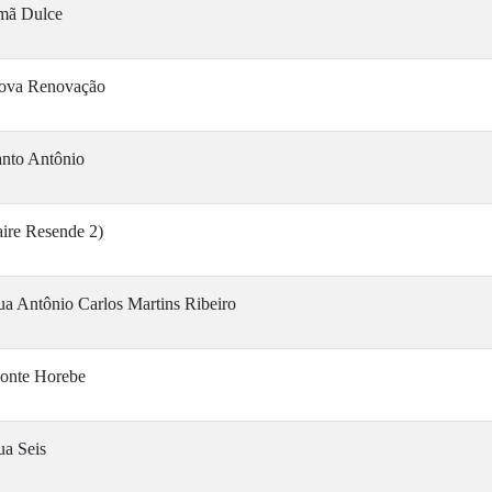
rmã Dulce
ova Renovação
anto Antônio
ire Resende 2)
a Antônio Carlos Martins Ribeiro
onte Horebe
ua Seis