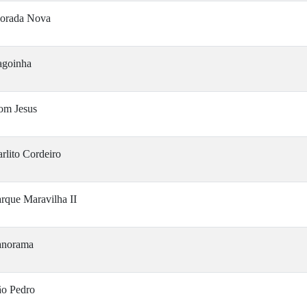
orada Nova
agoinha
om Jesus
rlito Cordeiro
rque Maravilha II
anorama
ão Pedro