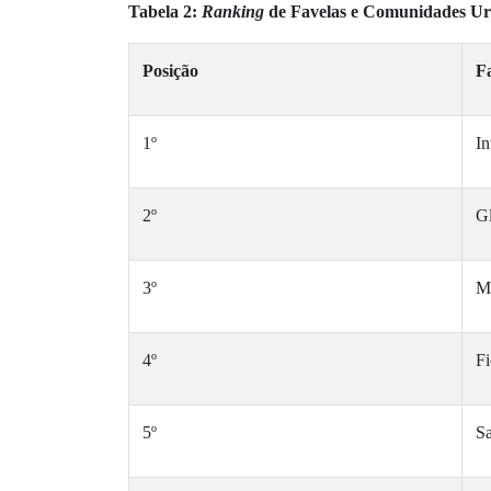
Tabela 2:
Ranking
de Favelas e Comunidades Ur
Posição
F
1º
In
2º
G
3º
M
4º
Fi
5º
Sa