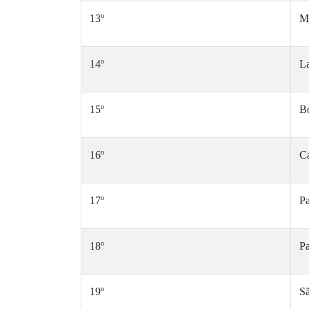
13º
M
14º
L
15º
B
16º
Ca
17º
Pa
18º
P
19º
S