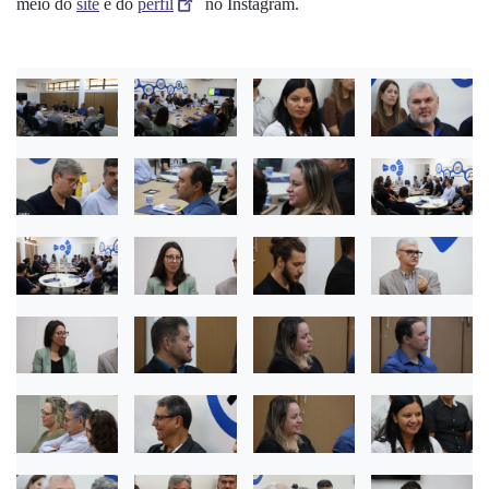
meio do
site
e do
perfil
no Instagram.