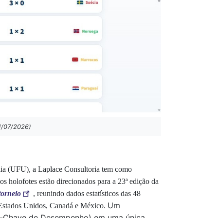
01/07/2026)
ndia (UFU), a Laplace Consultoria tem como
os holofotes estão direcionados para a 23ª edição da
torneio
, reunindo dados estatísticos das 48
Um
 – Estados Unidos, Canadá e México.
ores-Chave de Desempenho) em uma única