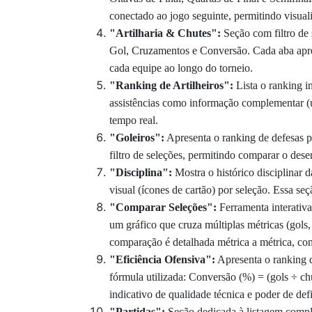
conectado ao jogo seguinte, permitindo visuali
"Artilharia & Chutes":
Seção com filtro de 
Gol, Cruzamentos e Conversão. Cada aba apres
cada equipe ao longo do torneio.
"Ranking de Artilheiros":
Lista o ranking 
assistências como informação complementar (ut
tempo real.
"Goleiros":
Apresenta o ranking de defesas p
filtro de seleções, permitindo comparar o des
"Disciplina":
Mostra o histórico disciplinar
visual (ícones de cartão) por seleção. Essa se
"Comparar Seleções":
Ferramenta interativ
um gráfico que cruza múltiplas métricas (gols
comparação é detalhada métrica a métrica, co
"Eficiência Ofensiva":
Apresenta o ranking d
fórmula utilizada: Conversão (%) = (gols ÷ chu
indicativo de qualidade técnica e poder de def
"Partidas":
Seção dedicada à listagem comple