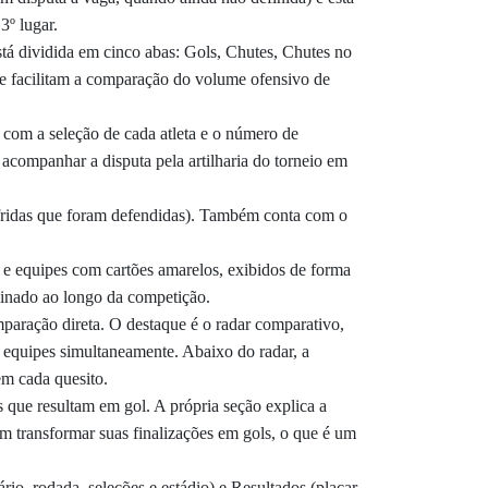
3º lugar.
Está dividida em cinco abas: Gols, Chutes, Chutes no
e facilitam a comparação do volume ofensivo de
 com a seleção de cada atleta e o número de
acompanhar a disputa pela artilharia do torneio em
sofridas que foram defendidas). Também conta com o
s e equipes com cartões amarelos, exibidos de forma
plinado ao longo da competição.
mparação direta. O destaque é o radar comparativo,
s equipes simultaneamente. Abaixo do radar, a
em cada quesito.
s que resultam em gol. A própria seção explica a
em transformar suas finalizações em gols, o que é um
io, rodada, seleções e estádio) e Resultados (placar