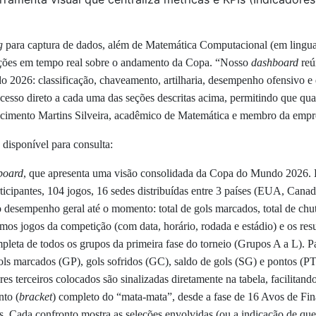
g
para captura de dados, além de Matemática Computacional (em lingu
mações em tempo real sobre o andamento da Copa. “Nosso
dashboard
reú
 2026: classificação, chaveamento, artilharia, desempenho ofensivo e de
acesso direto a cada uma das seções descritas acima, permitindo que q
ascimento Martins Silveira, acadêmico de Matemática e membro da empre
 disponível para consulta:
board
, que apresenta uma visão consolidada da Copa do Mundo 2026. 
rticipantes, 104 jogos, 16 sedes distribuídas entre 3 países (EUA, Cana
desempenho geral até o momento: total de gols marcados, total de chutes
imos jogos da competição (com data, horário, rodada e estádio) e os resu
pleta de todos os grupos da primeira fase do torneio (Grupos A a L). Pa
 gols marcados (GP), gols sofridos (GC), saldo de gols (SG) e pontos (PTS
s terceiros colocados são sinalizadas diretamente na tabela, facilita
to (
bracket
) completo do “mata-mata”, desde a fase de 16 Avos de Fina
is. Cada confronto mostra as seleções envolvidas (ou a indicação de qu