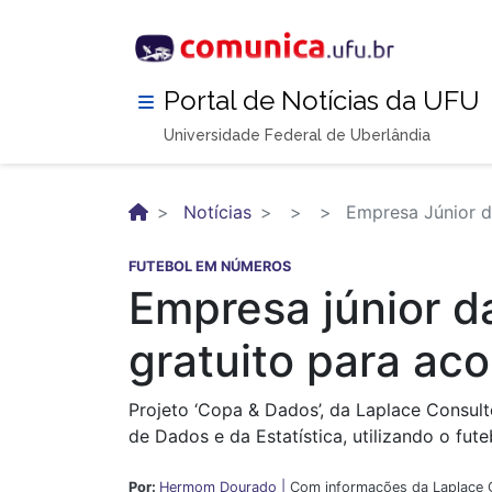
Pular
para
o
conteúdo
Portal de Notícias da UFU
principal
Universidade Federal de Uberlândia
Notícias
Empresa Júnior d
FUTEBOL EM NÚMEROS
Empresa júnior d
gratuito para a
Projeto ‘Copa & Dados’, da Laplace Consul
de Dados e da Estatística, utilizando o fu
Por:
Hermom Dourado |
Com informações da Laplace C