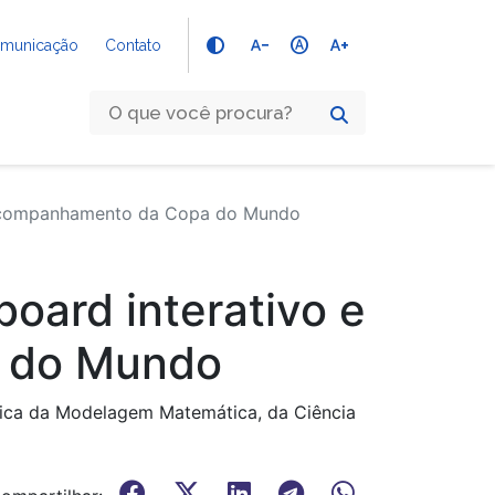
text_decrease
hdr_auto
text_increase
Comunicação
Contato
a Acompanhamento da Copa do Mundo
oard interativo e
a do Mundo
ógica da Modelagem Matemática, da Ciência