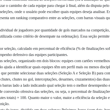
zar o caminho de cada equipe para chegar à final, além da disputa pelo 
seleções, onde o usuário pode escolher quais equipes deseja analisar. 
enta um ranking comparativo entre as seleções, com barras visuais qu
individual de jogadores por quantidade de gols marcados na competição,
ilizada como critério de desempate na ordenação). Essa seção permite 
or seleção, calculado em percentual de eficiência (% de finalizações 
empenho defensivo das equipes participantes.
 das seleções, organizado em dois blocos: equipes com cartões vermelho
ção ajuda a identificar quais equipes têm um perfil mais ou menos disci
a que permite selecionar duas seleções (Seleção A e Seleção B) para co
, chutes, chutes no gol, interceptações, desarmes, cruzamentos) das dua
m barras lado a lado indicando qual seleção tem o melhor desempenho 
e conversão ofensiva das seleções, ou seja, o percentual de finalizaçõe
tes totais) × 100. Quanto maior o valor, maior a eficiência da seleção 
inição.
ta de jogos, dividida em duas colunas: Próximos Jogos (com data, horár