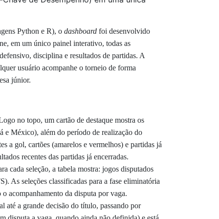
agens Python e R), o
dashboard
foi desenvolvido
ne, em um único painel interativo, todas as
fensivo, disciplina e resultados de partidas. A
ualquer usuário acompanhe o torneio de forma
sa júnior.
Logo no topo, um cartão de destaque mostra os
dá e México), além do período de realização do
 a gol, cartões (amarelos e vermelhos) e partidas já
ltados recentes das partidas já encerradas.
ra cada seleção, a tabela mostra: jogos disputados
). As seleções classificadas para a fase eliminatória
ndo o acompanhamento da disputa por vaga.
l até a grande decisão do título, passando por
em disputa a vaga, quando ainda não definida) e está