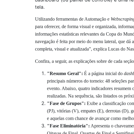
tela.
Utilizando ferramentas de Automação e
Webscrapin
para oferecer, de forma visual e organizada, infor
informações estatísticas relevantes da Copa do Mundo
navegação é feita por meio do menu lateral, que dá 
completa, visual e atualizada”, explica Lucas do N
Confira, a seguir, as explicações sobre de cada seção
"Resumo Geral":
É a página inicial do
dash
principais números do torneio: 48 seleções pa
evento. Abaixo, quatro indicadores resumem o 
realizadas. Na sequência, são listados os próx
"Fase de Grupos":
Exibe a classificação com
(PJ), vitórias (V), empates (E), derrotas (D),
e aquelas com chance de avançar como melhore
"Fase Eliminatória":
Apresenta o chaveamen
Oitavas de Final, Quartas de Final e Semifina