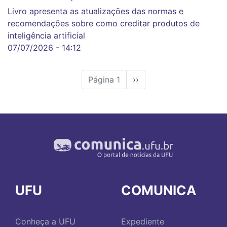
Livro apresenta as atualizações das normas e
recomendações sobre como creditar produtos de
inteligência artificial
07/07/2026 - 14:12
Página 1
Próxima
››
página
UFU
COMUNICA
Conheça a UFU
Expediente