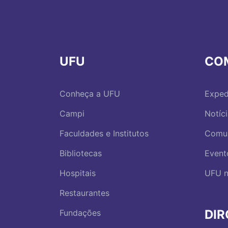
UFU
CO
Conheça a UFU
Exped
Campi
Notíc
Faculdades e Institutos
Comu
Bibliotecas
Event
Hospitais
UFU n
Restaurantes
DI
Fundações