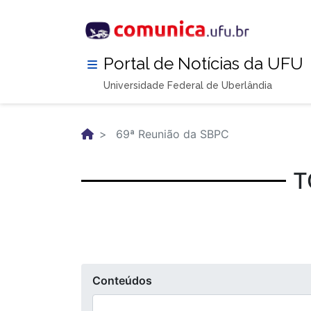
Pular
para
o
conteúdo
Portal de Notícias da UFU
principal
Universidade Federal de Uberlândia
69ª Reunião da SBPC
T
Conteúdos