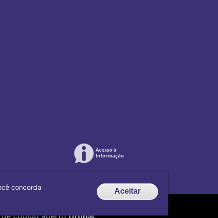
 você concorda
Aceitar
de código aberto
Drupal
.