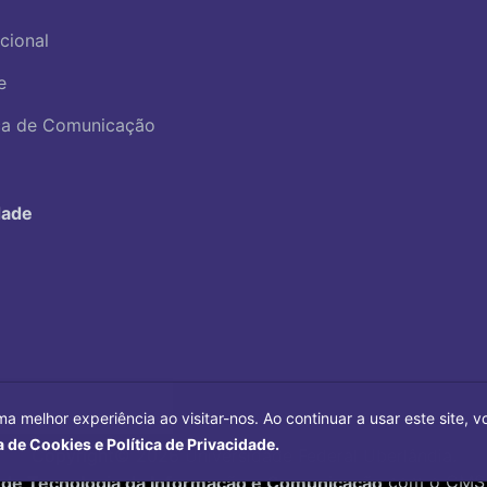
ucional
e
ica de Comunicação
dade
ma melhor experiência ao visitar-nos. Ao continuar a usar este site,
a de Cookies e Política de Privacidade.
Copyright©
2026
Universidade Federal Uberlândia.
 de Tecnologia da Informação e Comunicação
com o CMS 