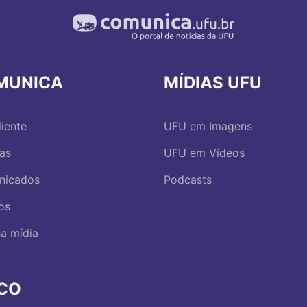
MUNICA
MÍDIAS UFU
iente
UFU em Imagens
ias
UFU em Vídeos
nicados
Podcasts
os
a mídia
RCO