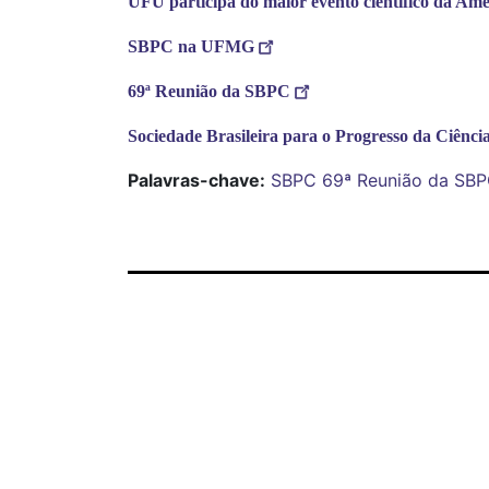
UFU participa do maior evento científico da Amé
SBPC na UFMG
69ª Reunião da SBPC
Sociedade Brasileira para o Progresso da Ciênci
Palavras-chave:
SBPC
69ª Reunião da SB