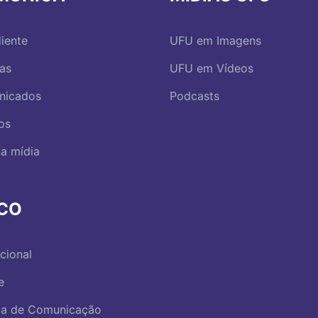
iente
UFU em Imagens
ias
UFU em Vídeos
nicados
Podcasts
os
a mídia
RCO
ucional
e
ica de Comunicação