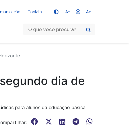
text_decrease
hdr_auto
text_increase
Comunicação
Contato
Horizonte
 segundo dia de
lúdicas para alunos da educação básica
ompartilhar: