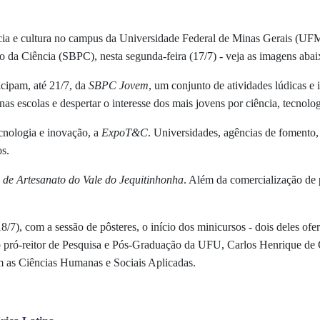
ência e cultura no campus da Universidade Federal de Minas Gerais (
o da Ciência (SBPC), nesta segunda-feira (17/7) - veja as imagens abai
icipam, até 21/7, da
SBPC Jovem
, um conjunto de atividades lúdicas e 
 nas escolas e despertar o interesse dos mais jovens por ciência, tecnolo
cnologia e inovação, a
ExpoT&C
. Universidades, agências de fomento,
os.
a de Artesanato do Vale do Jequitinhonha
. Além da comercialização de 
/7), com a sessão de pôsteres, o início dos minicursos - dois deles ofe
 o pró-reitor de Pesquisa e Pós-Graduação da UFU, Carlos Henrique d
m as Ciências Humanas e Sociais Aplicadas.