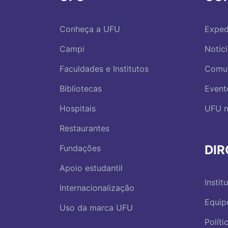
Conheça a UFU
Exped
Campi
Notíc
Faculdades e Institutos
Comu
Bibliotecas
Event
Hospitais
UFU n
Restaurantes
DI
Fundações
Apoio estudantil
Instit
Internacionalização
Equip
Uso da marca UFU
Polít