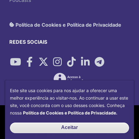
Política de Cookies e Política de Privacidade
REDES SOCIAIS
Este site usa cookies para nos ajudar a oferecer uma
melhor experiência ao visitar-nos. Ao continuar a usar este
site, você concorda com o uso desses cookies. Conheça
Copyright©
2026
Universidade Federal
nossa
Política de Cookies e Política de Privacidade.
Uberlândia.
Desenvolvido por
Centro de Tecnologia da
Aceitar
Informação e Comunicação
com o CMS de