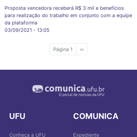
Proposta vencedora receberá R$ 3 mil e benefícios
para realização do trabalho em conjunto com a equipe
da plataforma
03/09/2021 - 13:05
Página 1
Próxima
››
página
UFU
COMUNICA
Conheça a UFU
Expediente