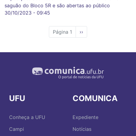
saguão do Bloco 5R e são abertas ao público
30/10/2023 - 09:45
Página 1
Próxima
››
página
UFU
COMUNICA
Conheça a UFU
Expediente
Campi
Notícias