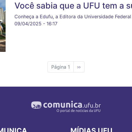
Você sabia que a UFU tem a su
Conheça a Edufu, a Editora da Universidade Federal
09/04/2025 - 16:17
Página 1
Próxima
››
página
MUNICA
MÍDIAS UFU