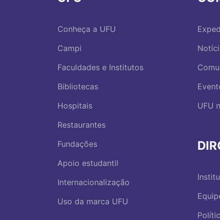
Conheça a UFU
Exped
Campi
Notíc
Faculdades e Institutos
Comu
Bibliotecas
Event
Hospitais
UFU n
Restaurantes
DI
Fundações
Apoio estudantil
Instit
Internacionalização
Equip
Uso da marca UFU
Polít