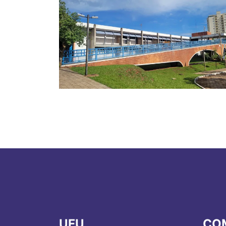
UFU
CO