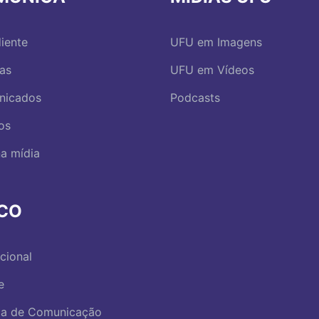
iente
UFU em Imagens
ias
UFU em Vídeos
nicados
Podcasts
os
a mídia
RCO
ucional
e
ica de Comunicação