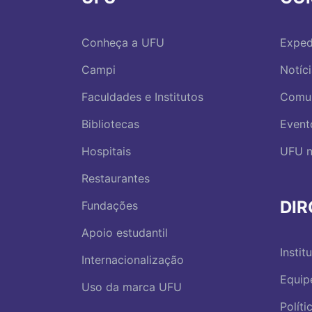
Conheça a UFU
Exped
Campi
Notíc
Faculdades e Institutos
Comu
Bibliotecas
Event
Hospitais
UFU n
Restaurantes
DI
Fundações
Apoio estudantil
Instit
Internacionalização
Equip
Uso da marca UFU
Polít