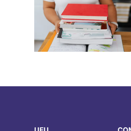
UFU
CO