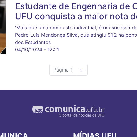
Estudante de Engenharia de 
UFU conquista a maior nota d
'Mais que uma conquista individual, é um sucesso d
Pedro Luís Mendonça Silva, que atingiu 91,2 na p
dos Estudantes
04/10/2024 - 12:21
Página 1
Próxima
››
página
MUNICA
MÍDIAS UFU