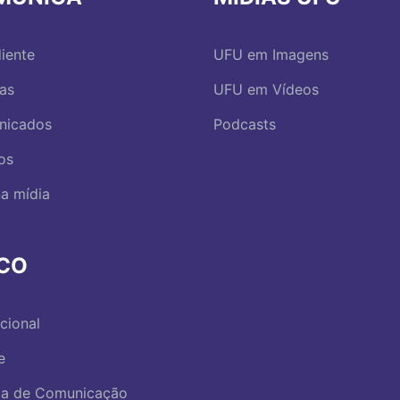
iente
UFU em Imagens
ias
UFU em Vídeos
nicados
Podcasts
os
a mídia
RCO
ucional
e
ica de Comunicação