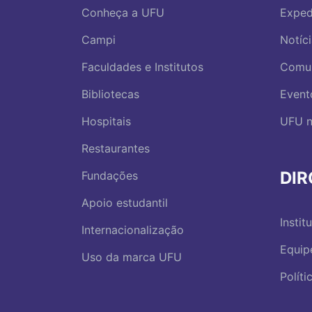
Conheça a UFU
Exped
Campi
Notíc
Faculdades e Institutos
Comu
Bibliotecas
Event
Hospitais
UFU n
Restaurantes
DI
Fundações
Apoio estudantil
Instit
Internacionalização
Equip
Uso da marca UFU
Polít