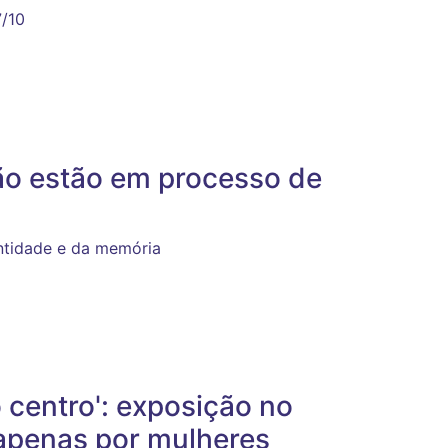
7/10
ão estão em processo de
entidade e da memória
 centro': exposição no
apenas por mulheres