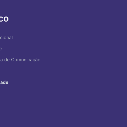
RCO
ucional
e
ica de Comunicação
dade