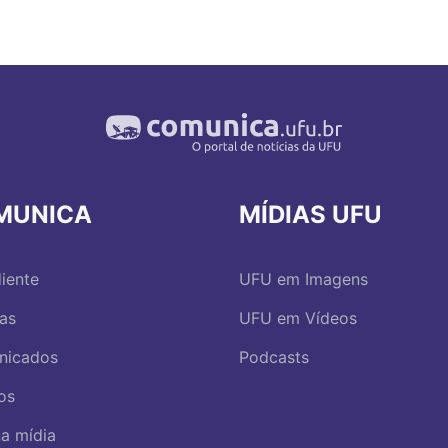
MUNICA
MÍDIAS UFU
iente
UFU em Imagens
ias
UFU em Vídeos
nicados
Podcasts
os
a mídia