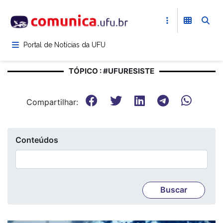
Pular
para
o
conteúdo
Portal de Notícias da UFU
principal
TÓPICO : #UFURESISTE
Compartilhar:
Conteúdos