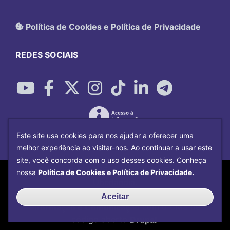
Política de Cookies e Política de Privacidade
REDES SOCIAIS
Este site usa cookies para nos ajudar a oferecer uma
melhor experiência ao visitar-nos. Ao continuar a usar este
site, você concorda com o uso desses cookies. Conheça
Copyright©
2026
Universidade Federal
nossa
Política de Cookies e Política de Privacidade.
Uberlândia.
Desenvolvido por
Centro de Tecnologia da
Aceitar
Informação e Comunicação
com o CMS de
código aberto
Drupal
.