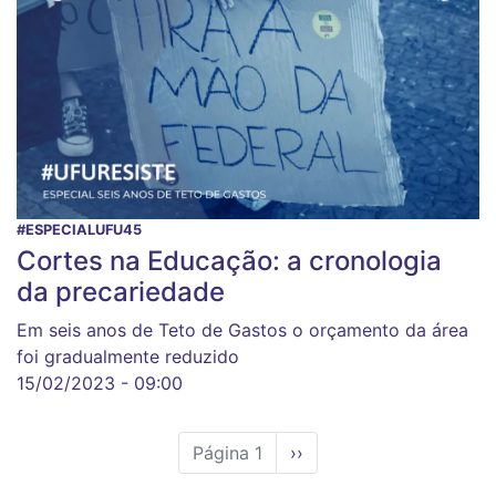
#ESPECIALUFU45
Cortes na Educação: a cronologia
da precariedade
Em seis anos de Teto de Gastos o orçamento da área
foi gradualmente reduzido
15/02/2023 - 09:00
Página 1
Próxima
››
página