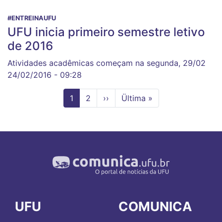
#ENTREINAUFU
UFU inicia primeiro semestre letivo
de 2016
Atividades acadêmicas começam na segunda, 29/02
24/02/2016 - 09:28
Página
1
Page
2
Próxima
››
Última
Ültima »
atual
página
página
UFU
COMUNICA