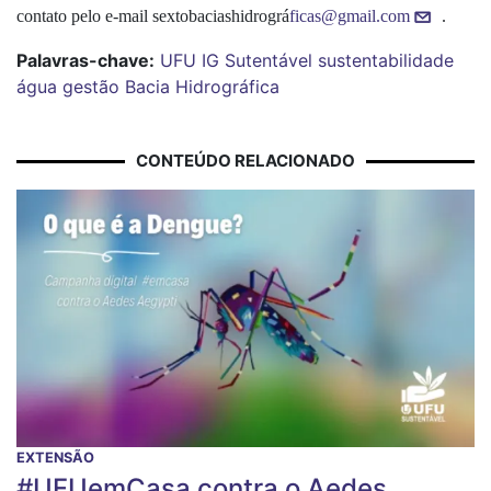
contato pelo e-mail sextobaciashidrográ
ficas@gmail.com
.
Palavras-chave:
UFU
IG
Sutentável
sustentabilidade
água
gestão
Bacia
Hidrográfica
CONTEÚDO RELACIONADO
EXTENSÃO
#UFUemCasa contra o Aedes