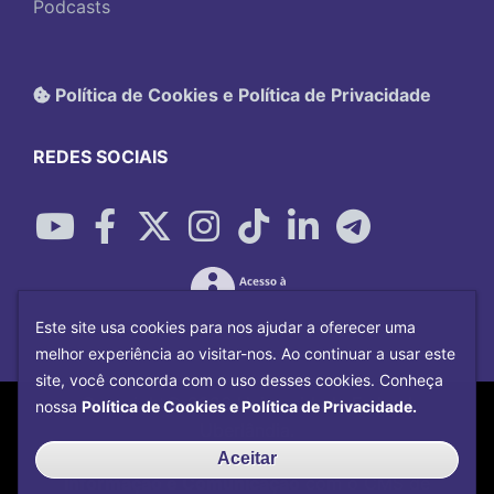
Podcasts
Política de Cookies e Política de Privacidade
REDES SOCIAIS
Este site usa cookies para nos ajudar a oferecer uma
melhor experiência ao visitar-nos. Ao continuar a usar este
site, você concorda com o uso desses cookies. Conheça
Copyright©
2026
Universidade Federal
nossa
Política de Cookies e Política de Privacidade.
Uberlândia.
Desenvolvido por
Centro de Tecnologia da
Aceitar
Informação e Comunicação
com o CMS de