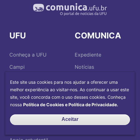
UFU
COMUNICA
Conheça a UFU
Expediente
Campi
Notícias
Faculdades e Institutos
Comunicados
Este site usa cookies para nos ajudar a oferecer uma
melhor experiência ao visitar-nos. Ao continuar a usar este
Bibliotecas
Eventos
site, você concorda com o uso desses cookies. Conheça
Hospitais
UFU na mídia
nossa
Política de Cookies e Política de Privacidade.
Restaurantes
Aceitar
DIRCO
Fundações